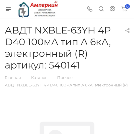
0
АВДТ NXBLE-63YH 4P
D40 100мА тип A 6кА,
электронный (R)
артикул: 540141
—
—
—
Главная
Каталог
Прочее
АВДТ NXBLE-63YH 4P D40 100мА тип A 6кА, электронный (R)