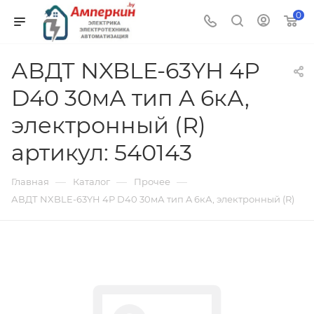
0
АВДТ NXBLE-63YH 4P
D40 30мА тип A 6кА,
электронный (R)
артикул: 540143
—
—
—
Главная
Каталог
Прочее
АВДТ NXBLE-63YH 4P D40 30мА тип A 6кА, электронный (R)