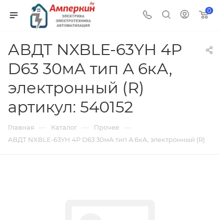
0
АВДТ NXBLE-63YH 4P
D63 30мА тип A 6кА,
электронный (R)
артикул: 540152
—
—
—
Главная
Каталог
Прочее
АВДТ NXBLE-63YH 4P D63 30мА тип A 6кА, электронный (R)