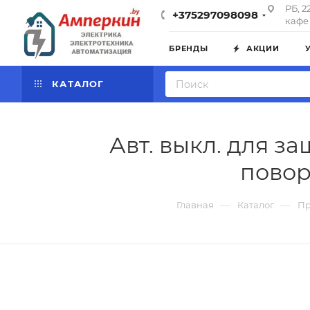
РБ, 2
+375297098098
кафе 
БРЕНДЫ
АКЦИИ
КАТАЛОГ
Авт. выкл. для за
повор
—
—
Главная
Каталог
Пр