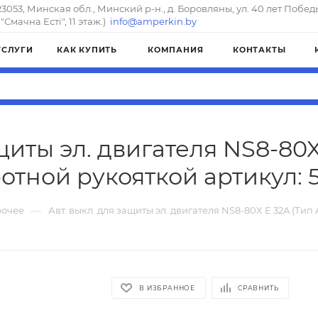
23053, Минская обл., Минский р-н., д. Боровляны, ул. 40 лет Побед
"Смачна Естi", 11 этаж.)
info@amperkin.by
УСЛУГИ
КАК КУПИТЬ
КОМПАНИЯ
КОНТАКТЫ
щиты эл. двигателя NS8-80X
отной рукояткой артикул: 
—
очее
Авт. выкл. для защиты эл. двигателя NS8-80X E 32A (Тип
В ИЗБРАННОЕ
СРАВНИТЬ