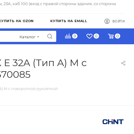
ы, 23А, каб.100 (вход с правой стороны здания, со стороны
КУПИТЬ НА OZON
КУПИТЬ НА EMALL
ВОЙТИ
0
0
0
Каталог
 E 32A (Тип A) M с
570085
 A) M с поворотной рукояткой