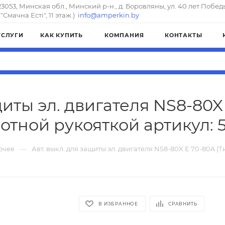
23053, Минская обл., Минский р-н., д. Боровляны, ул. 40 лет Побед
"Смачна Естi", 11 этаж.)
info@amperkin.by
УСЛУГИ
КАК КУПИТЬ
КОМПАНИЯ
КОНТАКТЫ
щиты эл. двигателя NS8-80X 
отной рукояткой артикул: 
—
очее
Авт. выкл. для защиты эл. двигателя NS8-80X E 70-80A (
В ИЗБРАННОЕ
СРАВНИТЬ