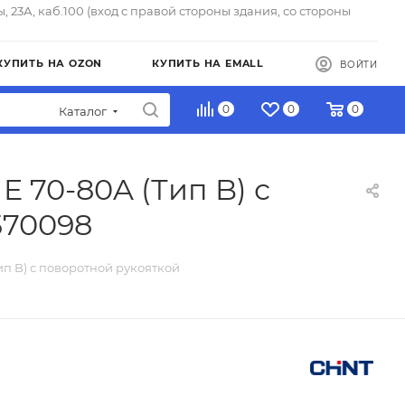
ы, 23А, каб.100 (вход с правой стороны здания, со стороны
КУПИТЬ НА OZON
КУПИТЬ НА EMALL
ВОЙТИ
0
0
0
Каталог
E 70-80A (Тип B) с
570098
Тип B) с поворотной рукояткой