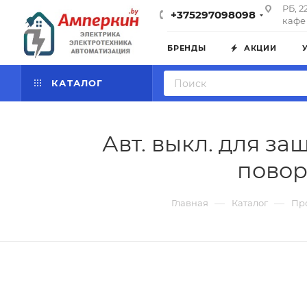
РБ, 2
+375297098098
кафе 
БРЕНДЫ
АКЦИИ
КАТАЛОГ
Авт. выкл. для за
повор
—
—
Главная
Каталог
Пр