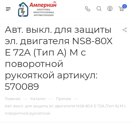
0
Авт. выкл. для защиты
эл. двигателя NS8-80X
E 72A (Тип A) M с
поворотной
рукояткой артикул:
570089
—
—
—
Главная
Каталог
Прочее
Авт. выкл. для защиты эл. двигателя NS8-80X E 72A (Тип A) M с
поворотной рукояткой