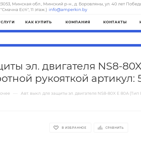
23053, Минская обл., Минский р-н., д. Боровляны, ул. 40 лет Побед
"Смачна Естi", 11 этаж.)
info@amperkin.by
УСЛУГИ
КАК КУПИТЬ
КОМПАНИЯ
КОНТАКТЫ
щиты эл. двигателя NS8-80X
отной рукояткой артикул: 
—
очее
Авт. выкл. для защиты эл. двигателя NS8-80X E 80A (Тип
В ИЗБРАННОЕ
СРАВНИТЬ