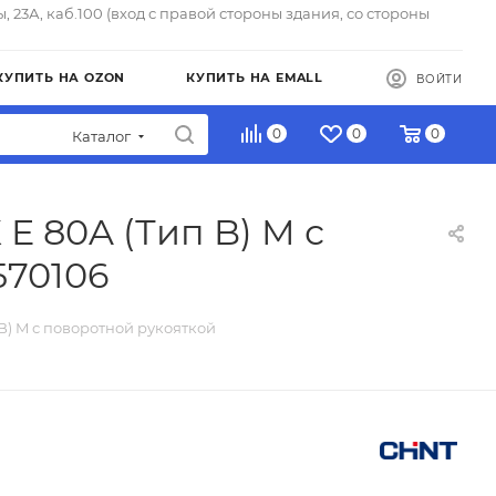
ы, 23А, каб.100 (вход с правой стороны здания, со стороны
КУПИТЬ НА OZON
КУПИТЬ НА EMALL
ВОЙТИ
0
0
0
Каталог
 E 80A (Тип B) M с
570106
 B) M с поворотной рукояткой