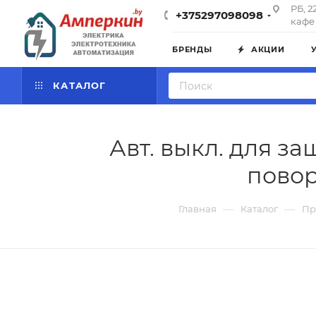
РБ, 2
+375297098098
кафе 
БРЕНДЫ
АКЦИИ
КАТАЛОГ
Авт. выкл. для за
повор
—
—
Главная
Каталог
Пр