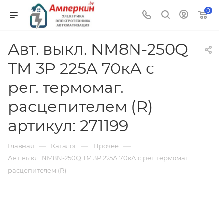
0
Авт. выкл. NM8N-250Q
TM 3P 225А 70кА с
рег. термомаг.
расцепителем (R)
артикул: 271199
—
—
—
Главная
Каталог
Прочее
Авт. выкл. NM8N-250Q TM 3P 225А 70кА с рег. термомаг.
расцепителем (R)