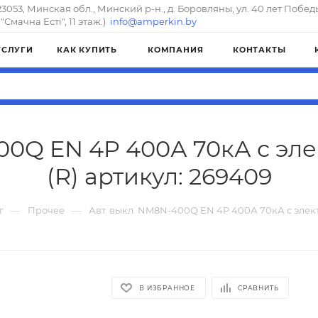
23053, Минская обл., Минский р-н., д. Боровляны, ул. 40 лет Побед
"Смачна Естi", 11 этаж.)
info@amperkin.by
УСЛУГИ
КАК КУПИТЬ
КОМПАНИЯ
КОНТАКТЫ
00Q EN 4P 400А 70кА с эл
(R) артикул: 269409
—
—
г
Прочее
Авт. выкл. NM8N-400Q EN 4P 400А 70кА с элект
В ИЗБРАННОЕ
СРАВНИТЬ