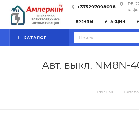
РБ, 2
+375297098098
кафе 
БРЕНДЫ
АКЦИИ
КАТАЛОГ
Авт. выкл. NM8N-4
—
Главная
Катало