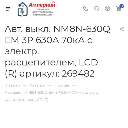
0
Авт. выкл. NM8N-630Q
EM 3P 630А 70кА с
электр.
расцепителем, LCD
(R) артикул: 269482
—
—
—
Главная
Каталог
Прочее
Авт. выкл. NM8N-630Q EM 3P 630А 70кА с электр.
расцепителем, LCD (R)