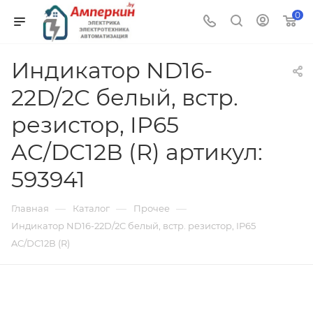
0
Индикатор ND16-
22D/2C белый, встр.
резистор, IP65
AC/DC12В (R) артикул:
593941
—
—
—
Главная
Каталог
Прочее
Индикатор ND16-22D/2C белый, встр. резистор, IP65
AC/DC12В (R)