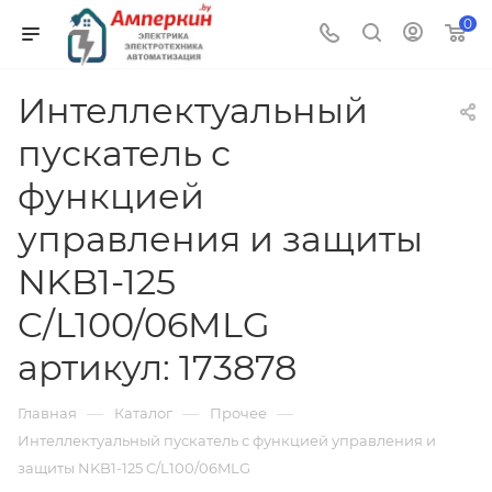
0
Интеллектуальный
пускатель с
функцией
управления и защиты
NKB1-125
C/L100/06MLG
артикул: 173878
—
—
—
Главная
Каталог
Прочее
Интеллектуальный пускатель с функцией управления и
защиты NKB1-125 C/L100/06MLG