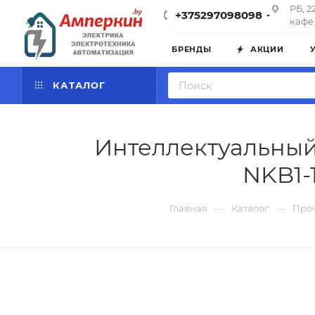
РБ, 2
+375297098098
кафе 
БРЕНДЫ
АКЦИИ
КАТАЛОГ
Интеллектуальный
NKB1-
—
—
Главная
Каталог
Про