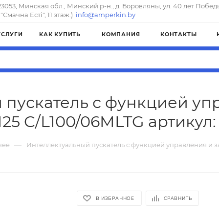
23053, Минская обл., Минский р-н., д. Боровляны, ул. 40 лет Побед
"Смачна Естi", 11 этаж.)
info@amperkin.by
УСЛУГИ
КАК КУПИТЬ
КОМПАНИЯ
КОНТАКТЫ
 пускатель с функцией уп
125 C/L100/06MLTG артикул: 
—
чее
Интеллектуальный пускатель с функцией управления и з
В ИЗБРАННОЕ
СРАВНИТЬ