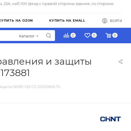
ы, 23А, каб.100 (вход с правой стороны здания, со стороны
КУПИТЬ НА OZON
КУПИТЬ НА EMALL
ВОЙТИ
0
0
0
Каталог
равления и защиты
173881
ащиты NKB1-125 C/L100/06MLTG