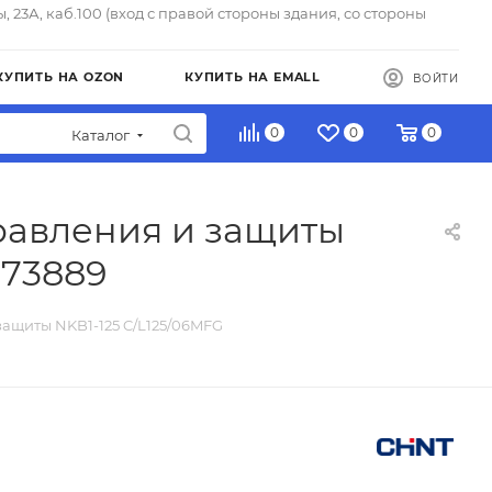
ы, 23А, каб.100 (вход с правой стороны здания, со стороны
КУПИТЬ НА OZON
КУПИТЬ НА EMALL
ВОЙТИ
0
0
0
Каталог
равления и защиты
173889
защиты NKB1-125 C/L125/06MFG