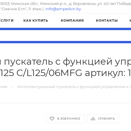
23053, Минская обл., Минский р-н., д. Боровляны, ул. 40 лет Побед
"Смачна Естi", 11 этаж.)
info@amperkin.by
УСЛУГИ
КАК КУПИТЬ
КОМПАНИЯ
КОНТАКТЫ
 пускатель с функцией уп
125 C/L125/06MFG артикул: 
—
чее
Интеллектуальный пускатель с функцией управления и 
В ИЗБРАННОЕ
СРАВНИТЬ