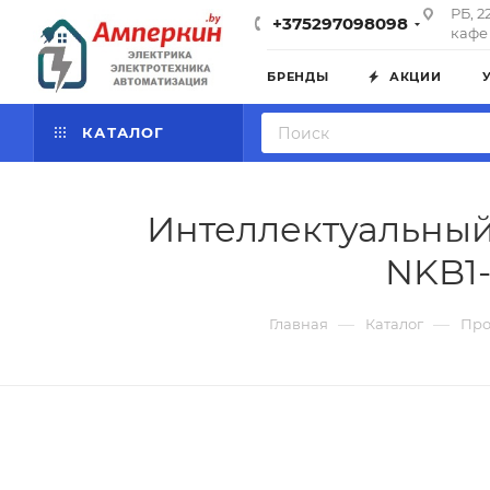
РБ, 2
+375297098098
кафе 
БРЕНДЫ
АКЦИИ
КАТАЛОГ
Интеллектуальный
NKB1-
—
—
Главная
Каталог
Про