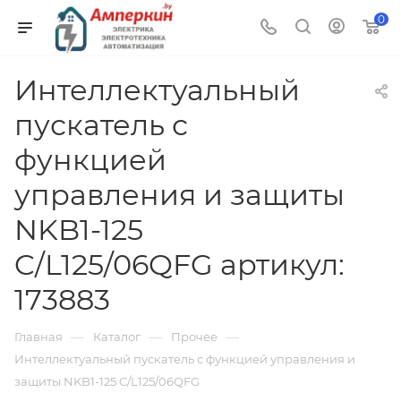
0
Интеллектуальный
пускатель с
функцией
управления и защиты
NKB1-125
C/L125/06QFG артикул:
173883
—
—
—
Главная
Каталог
Прочее
Интеллектуальный пускатель с функцией управления и
защиты NKB1-125 C/L125/06QFG