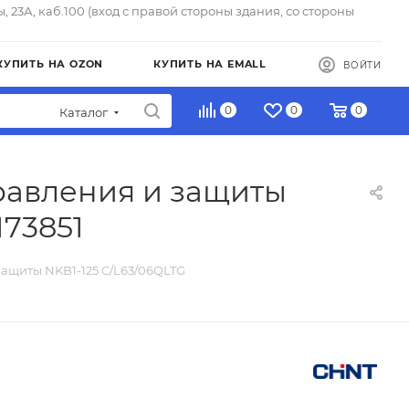
ы, 23А, каб.100 (вход с правой стороны здания, со стороны
КУПИТЬ НА OZON
КУПИТЬ НА EMALL
ВОЙТИ
0
0
0
Каталог
равления и защиты
173851
защиты NKB1-125 C/L63/06QLTG