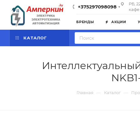
РБ, 2
+375297098098
кафе 
БРЕНДЫ
АКЦИИ
КАТАЛОГ
Интеллектуальный
NKB1-
—
—
Главная
Каталог
Про