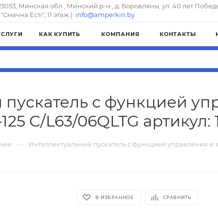
23053, Минская обл., Минский р-н., д. Боровляны, ул. 40 лет Побед
"Смачна Естi", 11 этаж.)
info@amperkin.by
УСЛУГИ
КАК КУПИТЬ
КОМПАНИЯ
КОНТАКТЫ
 пускатель с функцией уп
125 C/L63/06QLTG артикул: 
—
чее
Интеллектуальный пускатель с функцией управления и 
В ИЗБРАННОЕ
СРАВНИТЬ