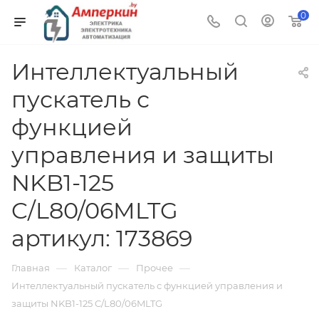
0
Интеллектуальный
пускатель с
функцией
управления и защиты
NKB1-125
C/L80/06MLTG
артикул: 173869
—
—
—
Главная
Каталог
Прочее
Интеллектуальный пускатель с функцией управления и
защиты NKB1-125 C/L80/06MLTG