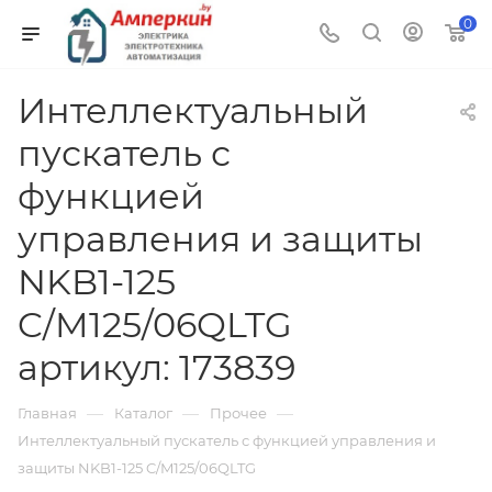
0
Интеллектуальный
пускатель с
функцией
управления и защиты
NKB1-125
C/M125/06QLTG
артикул: 173839
—
—
—
Главная
Каталог
Прочее
Интеллектуальный пускатель с функцией управления и
защиты NKB1-125 C/M125/06QLTG