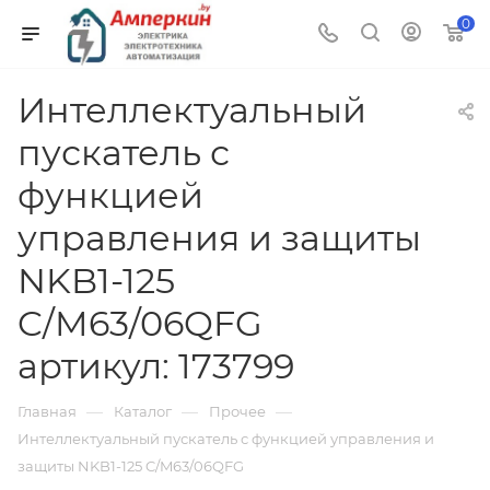
0
Интеллектуальный
пускатель с
функцией
управления и защиты
NKB1-125
C/M63/06QFG
артикул: 173799
—
—
—
Главная
Каталог
Прочее
Интеллектуальный пускатель с функцией управления и
защиты NKB1-125 C/M63/06QFG