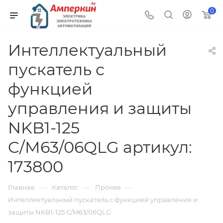
0
Интеллектуальный
пускатель с
функцией
управления и защиты
NKB1-125
C/M63/06QLG артикул:
173800
—
—
—
Главная
Каталог
Прочее
Интеллектуальный пускатель с функцией управления и
защиты NKB1-125 C/M63/06QLG