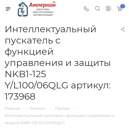
0
Интеллектуальный
пускатель с
функцией
управления и защиты
NKB1-125
Y/L100/06QLG артикул:
173968
—
—
—
Главная
Каталог
Прочее
Интеллектуальный пускатель с функцией управления и
защиты NKB1-125 Y/L100/06QLG