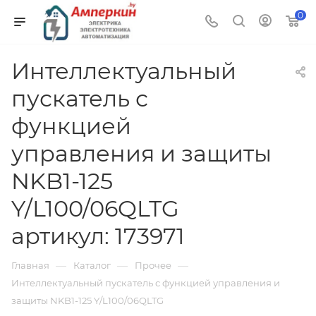
0
Интеллектуальный
пускатель с
функцией
управления и защиты
NKB1-125
Y/L100/06QLTG
артикул: 173971
—
—
—
Главная
Каталог
Прочее
Интеллектуальный пускатель с функцией управления и
защиты NKB1-125 Y/L100/06QLTG