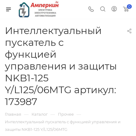
0
Интеллектуальный
пускатель с
функцией
управления и защиты
NKB1-125
Y/L125/06MTG артикул:
173987
—
—
—
Главная
Каталог
Прочее
Интеллектуальный пускатель с функцией управления и
защиты NKB1-125 Y/L125/06MTG