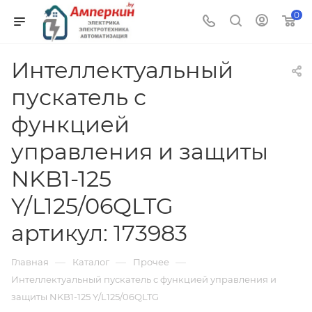
0
Интеллектуальный
пускатель с
функцией
управления и защиты
NKB1-125
Y/L125/06QLTG
артикул: 173983
—
—
—
Главная
Каталог
Прочее
Интеллектуальный пускатель с функцией управления и
защиты NKB1-125 Y/L125/06QLTG