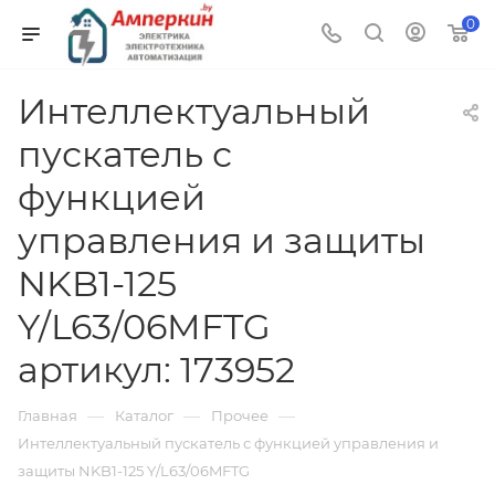
0
Интеллектуальный
пускатель с
функцией
управления и защиты
NKB1-125
Y/L63/06MFTG
артикул: 173952
—
—
—
Главная
Каталог
Прочее
Интеллектуальный пускатель с функцией управления и
защиты NKB1-125 Y/L63/06MFTG