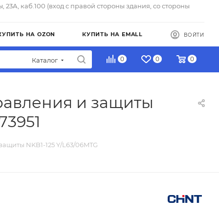
ы, 23А, каб.100 (вход с правой стороны здания, со стороны
КУПИТЬ НА OZON
КУПИТЬ НА EMALL
ВОЙТИ
0
0
0
Каталог
равления и защиты
73951
защиты NKB1-125 Y/L63/06MTG