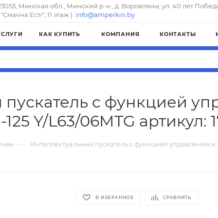
23053, Минская обл., Минский р-н., д. Боровляны, ул. 40 лет Побед
"Смачна Естi", 11 этаж.)
info@amperkin.by
УСЛУГИ
КАК КУПИТЬ
КОМПАНИЯ
КОНТАКТЫ
 пускатель с функцией уп
-125 Y/L63/06MTG артикул: 1
—
очее
Интеллектуальный пускатель с функцией управления и 
В ИЗБРАННОЕ
СРАВНИТЬ