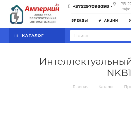
РБ, 2
+375297098098
кафе 
БРЕНДЫ
АКЦИИ
КАТАЛОГ
Интеллектуальный
NKB1
—
—
Главная
Каталог
Пр