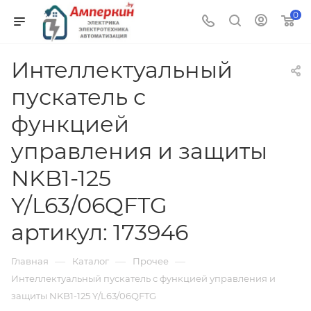
0
Интеллектуальный
пускатель с
функцией
управления и защиты
NKB1-125
Y/L63/06QFTG
артикул: 173946
—
—
—
Главная
Каталог
Прочее
Интеллектуальный пускатель с функцией управления и
защиты NKB1-125 Y/L63/06QFTG