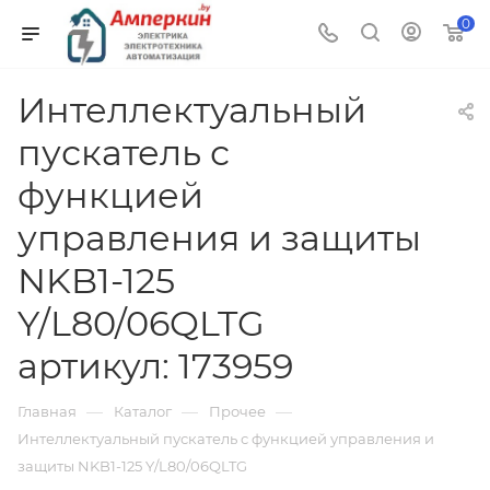
0
Интеллектуальный
пускатель с
функцией
управления и защиты
NKB1-125
Y/L80/06QLTG
артикул: 173959
—
—
—
Главная
Каталог
Прочее
Интеллектуальный пускатель с функцией управления и
защиты NKB1-125 Y/L80/06QLTG