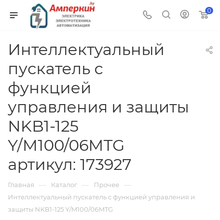
0
Интеллектуальный
пускатель с
функцией
управления и защиты
NKB1-125
Y/M100/06MTG
артикул: 173927
—
—
—
Главная
Каталог
Прочее
Интеллектуальный пускатель с функцией управления и
защиты NKB1-125 Y/M100/06MTG