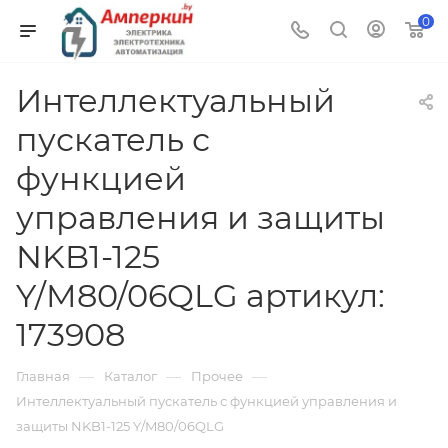
0
Интеллектуальный
пускатель с
функцией
управления и защиты
NKB1-125
Y/M80/06QLG артикул:
173908
—
—
—
Главная
Каталог
Прочее
Интеллектуальный пускатель с функцией управления и
защиты NKB1-125 Y/M80/06QLG