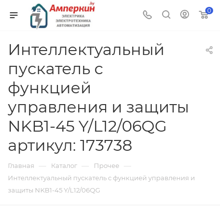
0
Интеллектуальный
пускатель с
функцией
управления и защиты
NKB1-45 Y/L12/06QG
артикул: 173738
—
—
—
Главная
Каталог
Прочее
Интеллектуальный пускатель с функцией управления и
защиты NKB1-45 Y/L12/06QG