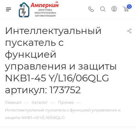
0
Интеллектуальный
пускатель с
функцией
управления и защиты
NKB1-45 Y/L16/06QLG
артикул: 173752
—
—
—
Главная
Каталог
Прочее
Интеллектуальный пускатель с функцией управления и
защиты NKB1-45 Y/L16/06QLG