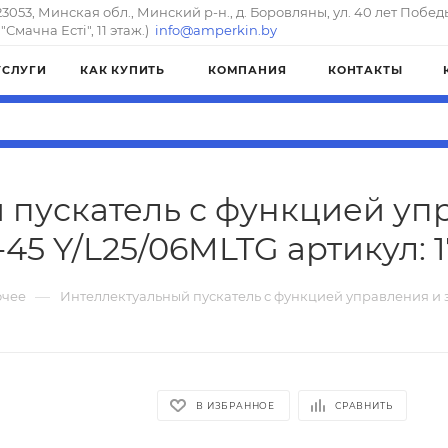
23053, Минская обл., Минский р-н., д. Боровляны, ул. 40 лет Побед
"Смачна Естi", 11 этаж.)
info@amperkin.by
УСЛУГИ
КАК КУПИТЬ
КОМПАНИЯ
КОНТАКТЫ
 пускатель с функцией уп
45 Y/L25/06MLTG артикул: 
—
чее
Интеллектуальный пускатель с функцией управления и 
В ИЗБРАННОЕ
СРАВНИТЬ