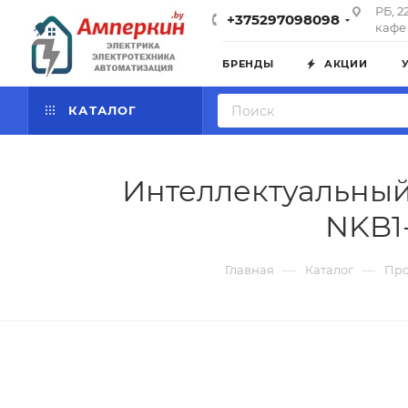
РБ, 2
+375297098098
кафе 
БРЕНДЫ
АКЦИИ
КАТАЛОГ
Интеллектуальный
NKB1-
—
—
Главная
Каталог
Про