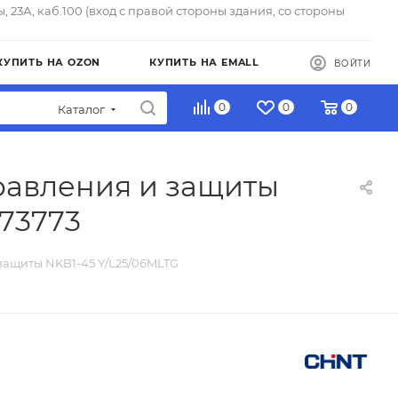
ы, 23А, каб.100 (вход с правой стороны здания, со стороны
КУПИТЬ НА OZON
КУПИТЬ НА EMALL
ВОЙТИ
0
0
0
Каталог
равления и защиты
173773
защиты NKB1-45 Y/L25/06MLTG