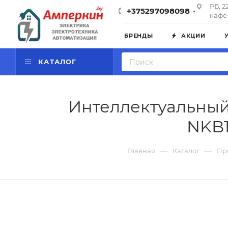
РБ, 2
+375297098098
кафе 
БРЕНДЫ
АКЦИИ
КАТАЛОГ
Интеллектуальный
NKB1
—
—
Главная
Каталог
Пр