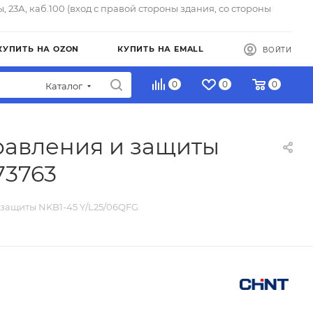
ы, 23А, каб.100 (вход с правой стороны здания, со стороны
КУПИТЬ НА OZON
КУПИТЬ НА EMALL
ВОЙТИ
0
0
0
Каталог
равления и защиты
73763
 защиты NKB1-45 Y/L25/06QFG