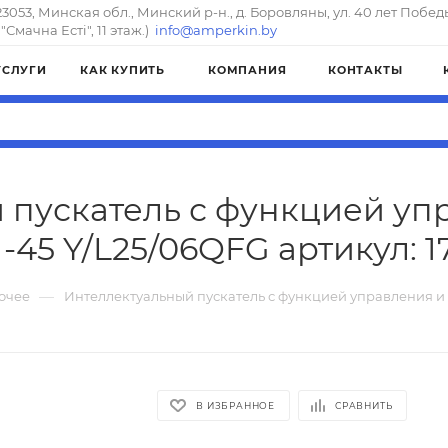
23053, Минская обл., Минский р-н., д. Боровляны, ул. 40 лет Побед
"Смачна Естi", 11 этаж.)
info@amperkin.by
УСЛУГИ
КАК КУПИТЬ
КОМПАНИЯ
КОНТАКТЫ
 пускатель с функцией уп
-45 Y/L25/06QFG артикул: 1
—
очее
Интеллектуальный пускатель с функцией управления и
В ИЗБРАННОЕ
СРАВНИТЬ