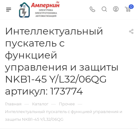
0
Интеллектуальный
пускатель с
функцией
управления и защиты
NKB1-45 Y/L32/06QG
артикул: 173774
—
—
—
Главная
Каталог
Прочее
Интеллектуальный пускатель с функцией управления и
защиты NKB1-45 Y/L32/06QG