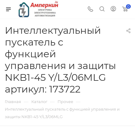
0
Интеллектуальный
пускатель с
функцией
управления и защиты
NKB1-45 Y/L3/06MLG
артикул: 173722
—
—
—
Главная
Каталог
Прочее
Интеллектуальный пускатель с функцией управления и
защиты NKB1-45 Y/L3/06MLG