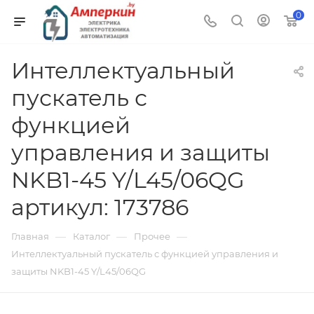
0
Интеллектуальный
пускатель с
функцией
управления и защиты
NKB1-45 Y/L45/06QG
артикул: 173786
—
—
—
Главная
Каталог
Прочее
Интеллектуальный пускатель с функцией управления и
защиты NKB1-45 Y/L45/06QG