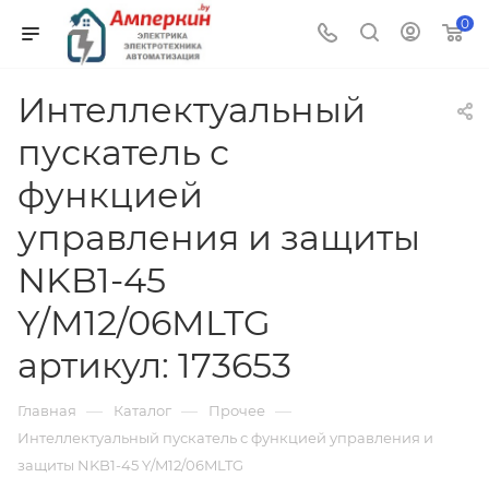
0
Интеллектуальный
пускатель с
функцией
управления и защиты
NKB1-45
Y/M12/06MLTG
артикул: 173653
—
—
—
Главная
Каталог
Прочее
Интеллектуальный пускатель с функцией управления и
защиты NKB1-45 Y/M12/06MLTG