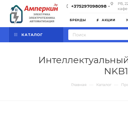
РБ, 2
+375297098098
кафе 
БРЕНДЫ
АКЦИИ
КАТАЛОГ
Интеллектуальный
NKB1
—
—
Главная
Каталог
Пр