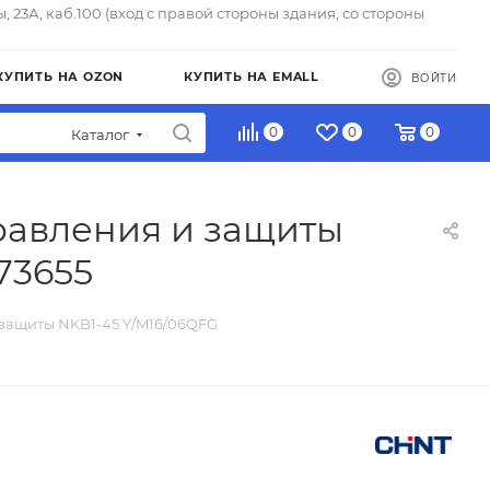
ы, 23А, каб.100 (вход с правой стороны здания, со стороны
КУПИТЬ НА OZON
КУПИТЬ НА EMALL
ВОЙТИ
0
0
0
Каталог
равления и защиты
73655
 защиты NKB1-45 Y/M16/06QFG