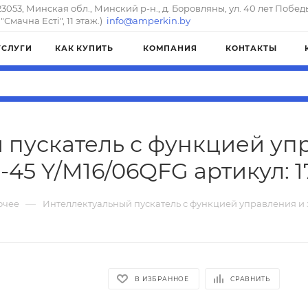
23053, Минская обл., Минский р-н., д. Боровляны, ул. 40 лет Побед
"Смачна Естi", 11 этаж.)
info@amperkin.by
УСЛУГИ
КАК КУПИТЬ
КОМПАНИЯ
КОНТАКТЫ
 пускатель с функцией уп
-45 Y/M16/06QFG артикул: 1
—
очее
Интеллектуальный пускатель с функцией управления и
В ИЗБРАННОЕ
СРАВНИТЬ