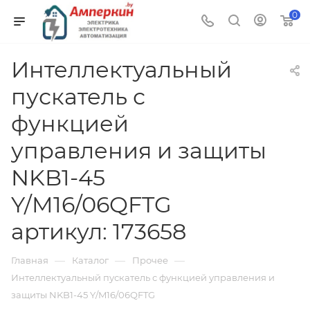
0
Интеллектуальный
пускатель с
функцией
управления и защиты
NKB1-45
Y/M16/06QFTG
артикул: 173658
—
—
—
Главная
Каталог
Прочее
Интеллектуальный пускатель с функцией управления и
защиты NKB1-45 Y/M16/06QFTG