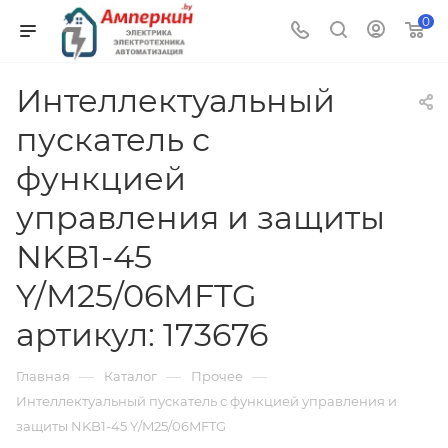
0
Интеллектуальный
пускатель с
функцией
управления и защиты
NKB1-45
Y/M25/06MFTG
артикул: 173676
—
—
—
Главная
Каталог
Прочее
Интеллектуальный пускатель с функцией управления и
защиты NKB1-45 Y/M25/06MFTG