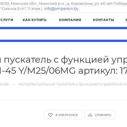
23053, Минская обл., Минский р-н., д. Боровляны, ул. 40 лет Побед
"Смачна Естi", 11 этаж.)
info@amperkin.by
УСЛУГИ
КАК КУПИТЬ
КОМПАНИЯ
КОНТАКТЫ
 пускатель с функцией уп
-45 Y/M25/06MG артикул: 1
—
очее
Интеллектуальный пускатель с функцией управления и
В ИЗБРАННОЕ
СРАВНИТЬ