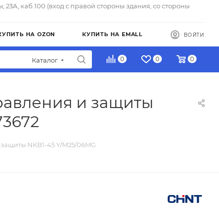
ы, 23А, каб.100 (вход с правой стороны здания, со стороны
КУПИТЬ НА OZON
КУПИТЬ НА EMALL
ВОЙТИ
0
0
0
Каталог
равления и защиты
73672
 защиты NKB1-45 Y/M25/06MG