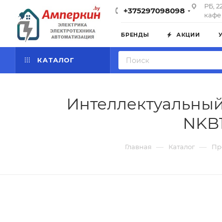
РБ, 2
+375297098098
кафе 
БРЕНДЫ
АКЦИИ
КАТАЛОГ
Интеллектуальный
NKB1
—
—
Главная
Каталог
Пр