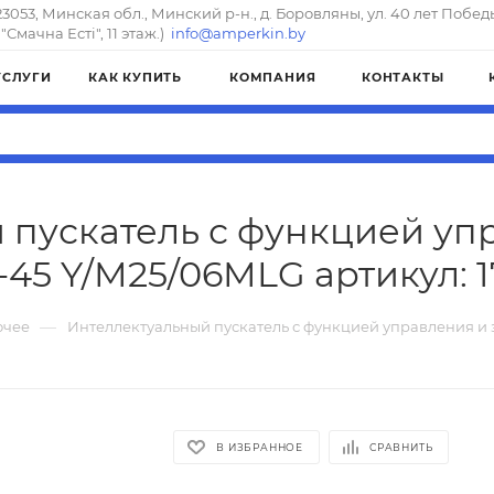
23053, Минская обл., Минский р-н., д. Боровляны, ул. 40 лет Побед
"Смачна Естi", 11 этаж.)
info@amperkin.by
УСЛУГИ
КАК КУПИТЬ
КОМПАНИЯ
КОНТАКТЫ
 пускатель с функцией уп
-45 Y/M25/06MLG артикул: 1
—
очее
Интеллектуальный пускатель с функцией управления и
В ИЗБРАННОЕ
СРАВНИТЬ