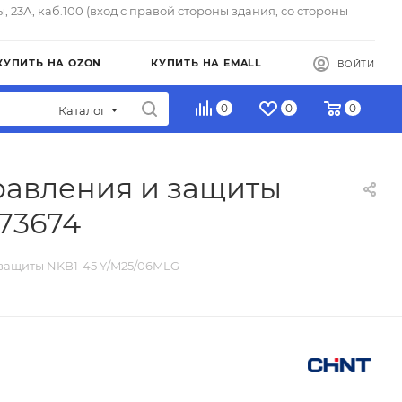
ы, 23А, каб.100 (вход с правой стороны здания, со стороны
КУПИТЬ НА OZON
КУПИТЬ НА EMALL
ВОЙТИ
0
0
0
Каталог
равления и защиты
73674
 защиты NKB1-45 Y/M25/06MLG