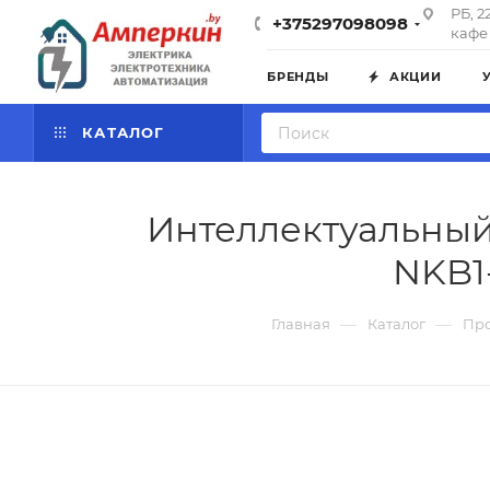
РБ, 2
+375297098098
кафе 
БРЕНДЫ
АКЦИИ
КАТАЛОГ
Интеллектуальный
NKB1
—
—
Главная
Каталог
Пр