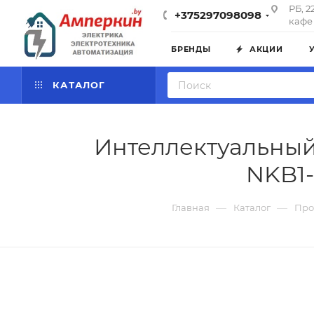
РБ, 2
+375297098098
кафе 
БРЕНДЫ
АКЦИИ
КАТАЛОГ
Интеллектуальный
NKB1-
—
—
Главная
Каталог
Про