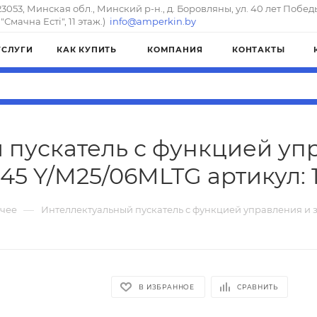
23053, Минская обл., Минский р-н., д. Боровляны, ул. 40 лет Побед
"Смачна Естi", 11 этаж.)
info@amperkin.by
УСЛУГИ
КАК КУПИТЬ
КОМПАНИЯ
КОНТАКТЫ
 пускатель с функцией уп
45 Y/M25/06MLTG артикул: 
—
чее
Интеллектуальный пускатель с функцией управления и 
В ИЗБРАННОЕ
СРАВНИТЬ