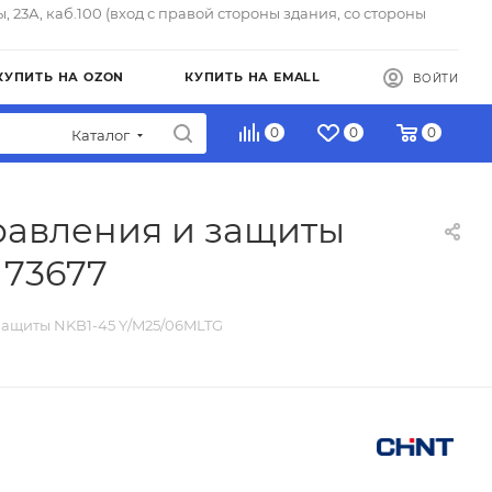
ы, 23А, каб.100 (вход с правой стороны здания, со стороны
КУПИТЬ НА OZON
КУПИТЬ НА EMALL
ВОЙТИ
0
0
0
Каталог
равления и защиты
173677
защиты NKB1-45 Y/M25/06MLTG