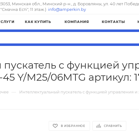
23053, Минская обл., Минский р-н., д. Боровляны, ул. 40 лет Побед
"Смачна Естi", 11 этаж.)
info@amperkin.by
УСЛУГИ
КАК КУПИТЬ
КОМПАНИЯ
КОНТАКТЫ
 пускатель с функцией уп
-45 Y/M25/06MTG артикул: 1
—
очее
Интеллектуальный пускатель с функцией управления и
В ИЗБРАННОЕ
СРАВНИТЬ