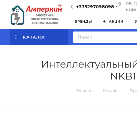
РБ, 2
+375297098098
кафе 
БРЕНДЫ
АКЦИИ
КАТАЛОГ
Интеллектуальный
NKB1
—
—
Главная
Каталог
Пр