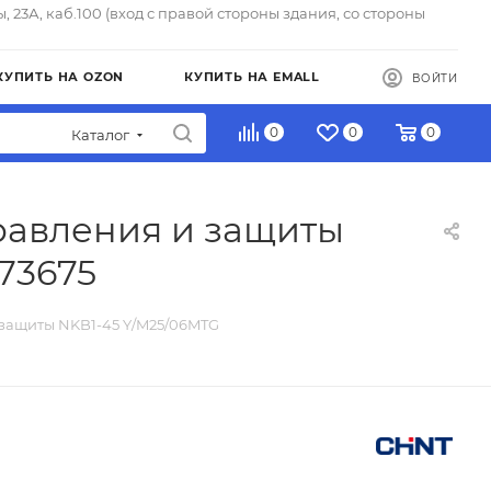
ы, 23А, каб.100 (вход с правой стороны здания, со стороны
КУПИТЬ НА OZON
КУПИТЬ НА EMALL
ВОЙТИ
0
0
0
Каталог
равления и защиты
73675
 защиты NKB1-45 Y/M25/06MTG