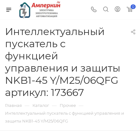
0
Интеллектуальный
пускатель с
функцией
управления и защиты
NKB1-45 Y/M25/06QFG
артикул: 173667
—
—
—
Главная
Каталог
Прочее
Интеллектуальный пускатель с функцией управления и
защиты NKB1-45 Y/M25/06QFG