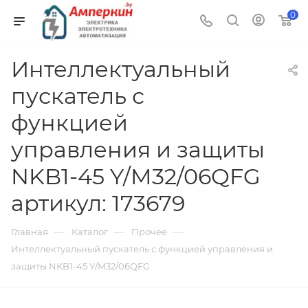
0
Интеллектуальный
пускатель с
функцией
управления и защиты
NKB1-45 Y/M32/06QFG
артикул: 173679
—
—
—
Главная
Каталог
Прочее
Интеллектуальный пускатель с функцией управления и
защиты NKB1-45 Y/M32/06QFG