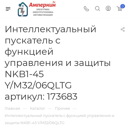
0
Интеллектуальный
пускатель с
функцией
управления и защиты
NKB1-45
Y/M32/06QLTG
артикул: 173683
—
—
—
Главная
Каталог
Прочее
Интеллектуальный пускатель с функцией управления и
защиты NKB1-45 Y/M32/06QLTG