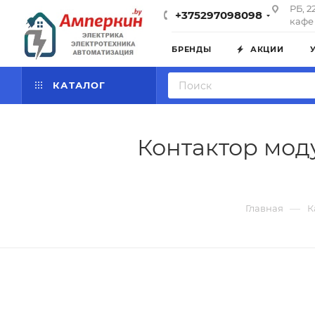
РБ, 2
+375297098098
кафе 
БРЕНДЫ
АКЦИИ
КАТАЛОГ
Контактор моду
—
Главная
К