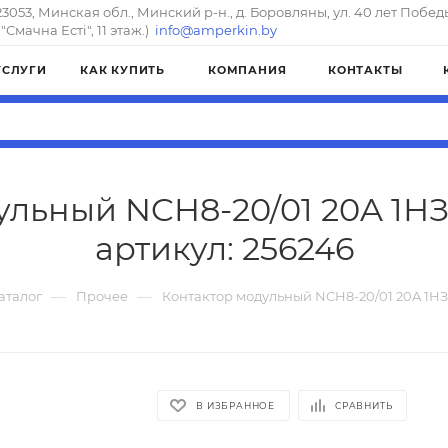
23053, Минская обл., Минский р-н., д. Боровляны, ул. 40 лет Побед
"Смачна Естi", 11 этаж.)
info@amperkin.by
УСЛУГИ
КАК КУПИТЬ
КОМПАНИЯ
КОНТАКТЫ
льный NCH8-20/01 20A 1НЗ
артикул: 256246
—
—
аталог
Прочее
Контактор модульный NCH8-20/01 20A 1НЗ 
В ИЗБРАННОЕ
СРАВНИТЬ