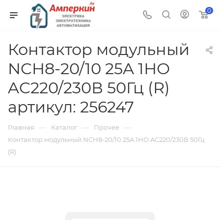
0
Контактор модульный
NCH8-20/10 25A 1НО
AC220/230В 50Гц (R)
артикул: 256247
—
—
—
Главная
Каталог
Прочее
Контактор модульный NCH8-20/10 25A 1НО AC220/230В 50Гц
(R)